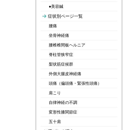
●美容鍼
症状別ページ一覧
腰痛
坐骨神経痛
腰椎椎間板ヘルニア
脊柱管狭窄症
梨状筋症候群
外側大腿皮神経痛
頭痛（偏頭痛・緊張性頭痛）
肩こり
自律神経の不調
変形性膝関節症
五十肩