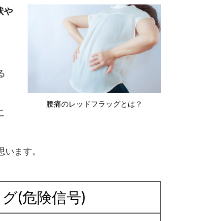
状や
る
腰痛のレッドフラッグとは？
こ
思います。
グ(危険信号)