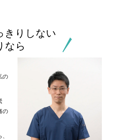
っきりしない
りなら
私の
緊
痛の
ら、