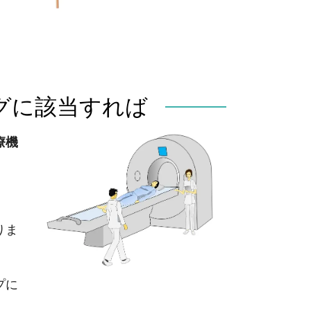
グに該当すれば
療機
。
りま
プに